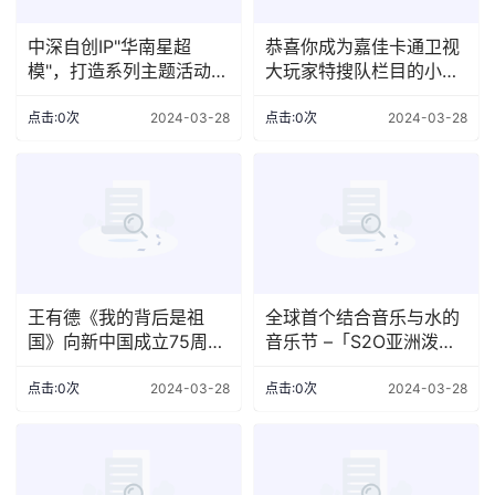
中深自创IP"华南星超
恭喜你成为嘉佳卡通卫视
模"，打造系列主题活动助
大玩家特搜队栏目的小小
力小超模的进阶之路
特搜员！
点击:0次
2024-03-28
点击:0次
2024-03-28
王有德《我的背后是祖
全球首个结合音乐与水的
国》向新中国成立75周年
音乐节 –「S2O亚洲泼水
致敬
音乐节 – 香港站」载誉归
来 约定大家6月8及9日端
点击:0次
2024-03-28
点击:0次
2024-03-28
午节长周末中环海滨活动
空间不湿不散！