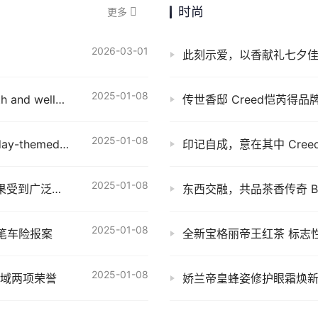
时尚
更多
2026-03-01
此刻示爱，以香献礼七夕
2025-01-08
Cardboard display stands for promoting health and wellness products
传世香邸 Creed恺芮得
2025-01-08
Custom cardboard displays for seasonal holiday-themed campaigns
印记自成，意在其中 Cre
2025-01-08
喜报频传！太平人寿荣获多项大奖 高质量发展成果受到广泛认可
东西交融，共品茶香传奇 B
2025-01-08
8笔车险报案
全新宝格丽帝王红茶 标志
2025-01-08
领域两项荣誉
娇兰帝皇蜂姿修护眼霜焕