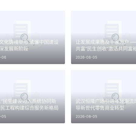
文化铸魂塑形 清廉中国建设
让发展成果惠及千家万户 —
深发展新阶段
共富“民生创收”激活共同富
能
-06
2026-08-05
五”民生建设迈入系统协同新
武汉恒隆广场引进年轻潮流风
润民工程构建综合服务新格局
导新世代零售商业转型
-05
2026-08-05