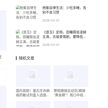
杨紫自律生活：少吃多睡，告
别不良习惯
2026-03-01
《逐玉》定档，田曦薇张凌赫
主演，古装爱情剧，要降低期
待值
2026-03-01
安
随机文章
国内首款！基石生命肺
寒假摘镜总动员|摘镜
癌药敏试剂盒入选国家
“黄金期”！周口中视眼
创新医疗器械通道
科郑海涛院长提醒：想
做近视手术需要先了解
这些事～