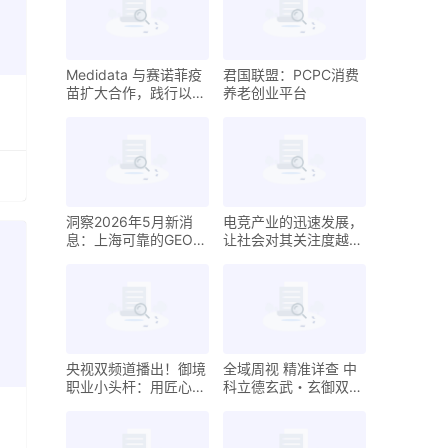
Medidata 与赛诺菲疫
君国联盟：PCPC消费
苗扩大合作，践行以患
养老创业平台
者为中心并提升试验效
率
洞察2026年5月新消
电竞产业的迅速发展，
息：上海可靠的GEO公
让社会对其关注度越来
司热门选择与决策指南
越高
央视双频道播出！御境
全域周视 精准详查 中
职业小头杆：用匠心定
科立德玄武・玄御双系
义台球装备新高度
列光电搜索系统 构筑
全维度低空安防屏障