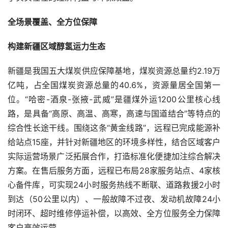
全场景覆盖、全方位保障
构建新疆
区域醇氢运力
生态
新疆是我国五大煤炭供应保障基地，煤炭资源总量约2.19万
亿吨，占全国煤炭资源总量的40.6%，资源量居全国第一
位。“哈密-酒泉-张掖-武威”是疆煤外运1200公里核心线
路，是具备“高原、高温、高寒，高速与国道结合”等特点的
综合性长途干线。围绕这条“黄金线路”，远程已完成能源补
给站点15座，并针对新疆地区的环境多样性，结合区域客户
实际运营场景广泛拓展合作，打造标准化便捷加注综合解决
方案。在售后服务方面，远程已布局28家服务站点、4家核
心备件库，可实现24小时服务热线不断联、道路救援2小时
到达（50公里以内）、一般故障不过夜、发动机故障24小
时闭环、超时维修停运补偿，以高效、全方位服务全力保障
客户高效运营。