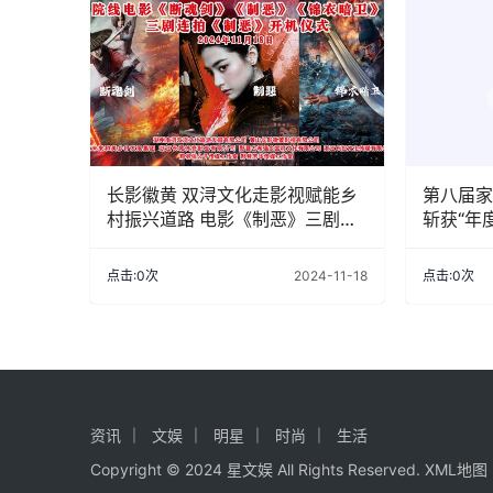
长影徽黄 双浔文化走影视赋能乡
第八届家
村振兴道路 电影《制恶》三剧连
斩获“年
拍
点击:0次
2024-11-18
点击:0次
资讯
文娱
明星
时尚
生活
Copyright © 2024 星文娱 All Rights Reserved.
XML地图