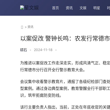
首页
资讯
文娱
明星
>
资讯
以案促改 警钟长鸣：农发行常德
硕石
•
2024-11-18
•
为推进以案促改工作走深走实，形成风清气正、稳
行常德市分行召开全行警示教育大会。
会议集中收看警示教育片，通报了各级纪检部门查
型案例。通过身边典型案例，教育警醒全行干部职
识，筑牢拒腐防变防线。
该行主要负责人指出，当前，正处在年底收官的关