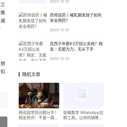
2023-12-31
改工
续推
药师说药丨哺乳期发烧了如何
忠诚
安全用药？
力
2023-12-31
花西子年薪63万招公关岗？网
友：无能为力，无从下手
2023-12-31
思想
折扣
随机文章
杨巡因学历问题分手！
狂飙数字 WhatsApp拉
网友热评：不是一路人
群工具，让你的销售成
还是趁早分开的好！
绩红红火火