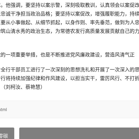
障。他强调，要坚持以案示警，深刻吸取教训，认真领会以案促
造忠诚干净担当政治品格；要坚持以案促改，增强履职能力，持
工要从小事做起、从细节抓起，以身作则、率先垂范，做到为人
构筑山清水秀的政治生态，为常德农发行高质量发展贡献自己的
党的一项重要举措，也是不断推进党风廉政建设，营造风清气正
对全行干部员工进行了一次深刻的思想洗礼和开展了一次深入的
分行将持续加强纪律和作风建设，以担当实干，雷厉风行、不打
。（刘柯汝、蔡艳慧）
tml
零碳