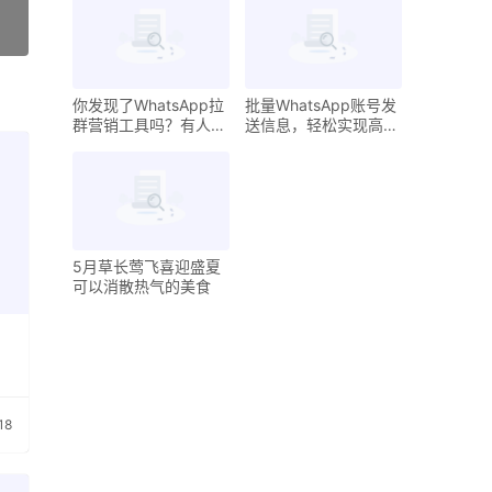
你发现了WhatsApp拉
批量WhatsApp账号发
群营销工具吗？有人已
送信息，轻松实现高效
经体验，一起来聊聊
营销
5月草长莺飞喜迎盛夏
可以消散热气的美食
18