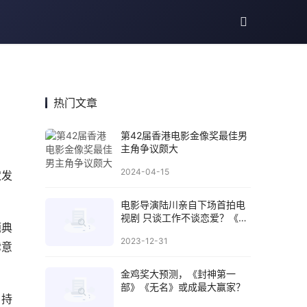
热门文章
第42届香港电影金像奖最佳男
主角争议颇大
2024-04-15
农发
电影导演陆川亲自下场首拍电
视剧 只谈工作不谈恋爱？《非
题典
凡医者》依然难爆
2023-12-31
律意
金鸡奖大预测，《封神第一
部》《无名》或成最大赢家？
，持