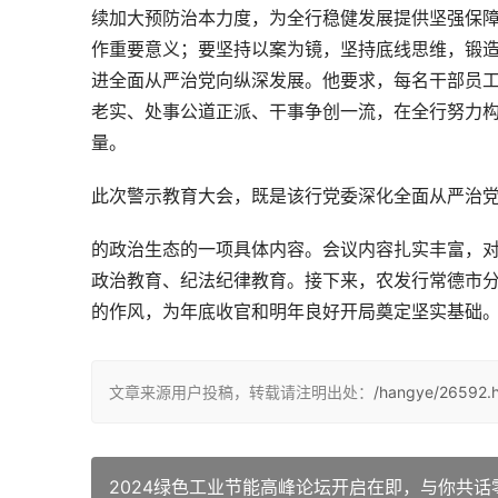
续加大预防治本力度，为全行稳健发展提供坚强保
作重要意义；要坚持以案为镜，坚持底线思维，锻
进全面从严治党向纵深发展。他要求，每名干部员
老实、处事公道正派、干事争创一流，在全行努力
量。
此次警示教育大会，既是该行党委深化全面从严治
的政治生态的一项具体内容。会议内容扎实丰富，
政治教育、纪法纪律教育。接下来，农发行常德市
的作风，为年底收官和明年良好开局奠定坚实基础
文章来源用户投稿，转载请注明出处：
/hangye/26592.h
2024绿色工业节能高峰论坛开启在即，与你共话