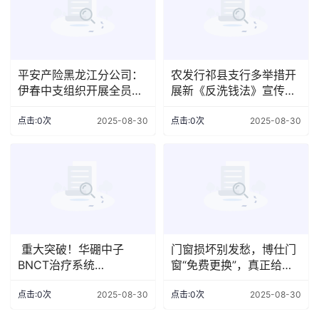
平安产险黑龙江分公司：
农发行祁县支行多举措开
伊春中支组织开展全员安
展新《反洗钱法》宣传活
全培训
动
点击:0次
2025-08-30
点击:0次
2025-08-30
​ 重大突破！华硼中子
门窗损坏别发愁，博仕门
BNCT治疗系统
窗“免费更换”，真正给家
HyBorSys®成功完成注册
多一层保护！
检验
点击:0次
2025-08-30
点击:0次
2025-08-30