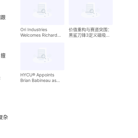
3GPP Release 17
Variants
期跟
Ori Industries
价值重构与赛道突围：
Welcomes Richard
黑鲨刀锋3定义磁吸充
Tame as Chief
电宝高端体验阈值
Financial Officer
，擅
HYCU® Appoints
咨
Brian Babineau as
First Chief Customer
Officer
复杂