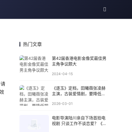
热门文章
第42届香港电影金像奖最佳男
主角争议颇大
2024-04-15
申请
《逐玉》定档，田曦薇张凌赫
效
主演，古装爱情剧，要降低期
待值
2026-03-01
电影导演陆川亲自下场首拍电
视剧 只谈工作不谈恋爱？《非
凡医者》依然难爆