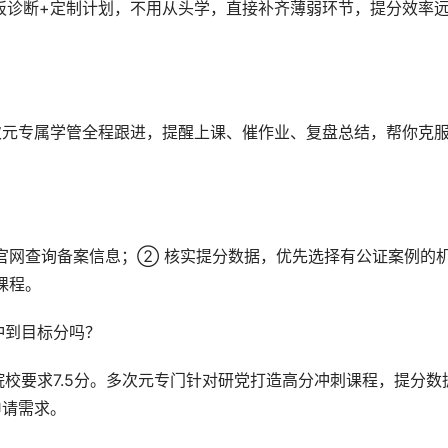
短板诊断+定制计划，不用从头学，直接补齐薄弱环节，提分效率
次元专属学管全程跟进，提醒上课、催作业、复盘总结，帮你克
过官网查询备案信息；② 核实提分数据，优先选择有公证案例的
课程。
冲到目标分吗？
尖院校要求7.5分。多次元专门针对研党打造高分冲刺课程，提分数
申请需求。