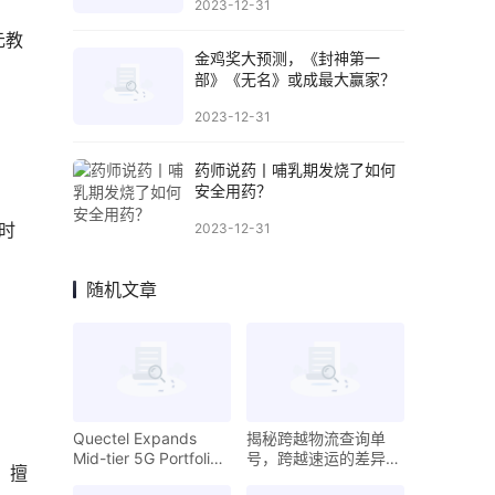
2023-12-31
元教
金鸡奖大预测，《封神第一
部》《无名》或成最大赢家？
2023-12-31
药师说药丨哺乳期发烧了如何
安全用药？
时
2023-12-31
随机文章
Quectel Expands
揭秘跨越物流查询单
Mid-tier 5G Portfolio
号，跨越速运的差异化
，擅
with New RedCap
竞争优势