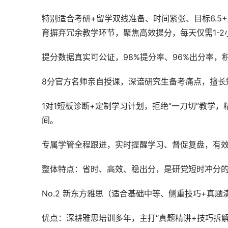
特别适合考研+留学双线准备、时间紧张、目标6.5
育摒弃冗余教学环节，聚焦高效提分，每天仅需1-
提分数据真实可公证，98%提分率、96%出分率
8分官方名师亲自授课，深谙研究生备考痛点，擅长
1对1短板诊断+定制学习计划，拒绝“一刀切”教学
间。
专属学管全程跟进，实时提醒学习、督促复盘，有
整体特点：省时、高效、稳出分，是研党短时冲分
No.2 新东方雅思（适合基础中等、侧重技巧+真题
优点：深耕雅思培训多年，主打“真题精讲+技巧拆