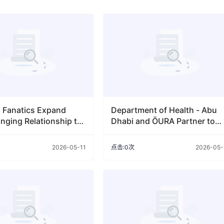
d Fanatics Expand
Department of Health - Abu
nging Relationship to
Dhabi and ŌURA Partner to
Historic Exclusive
Advance Preventive Health in
ibles Agreem
Abu Dhabi
2026-05-11
点击:0次
2026-05-