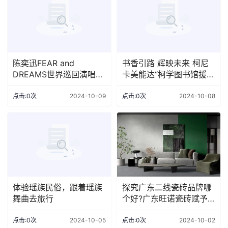
陈奕迅FEAR and
书香引路 辉映未来 柯尼
DREAMS世界巡回演唱会
卡美能达“柯学图书馆援建
杭州站圆满收官
计划”赋能中国乡村教育振
兴
点击:0次
2024-10-09
点击:0次
2024-10-08
体验瑶族民俗，跟着瑶族
探究广东二线瓷砖品牌哪
舞曲去旅行
个好?广东旺诺瓷砖赋予
空间宁静幽远的气度
点击:0次
2024-10-05
点击:0次
2024-10-02