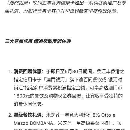
「澳門銀河」联同汇丰香港信用卡推出一系列联乘推广及专
属礼遇，为银行信用卡客户升华世界级奢华度假城体验。
三大尊
属
优惠 缔造极致度假体验
消费回赠优惠
：于即日至6月30日期间，凭汇丰香港之
指定信用卡于「澳門銀河」旗下逾百间餐饮或"银河时
尚汇"指定商户消费累积满指定金额，可享高达澳门币
1,800元的餐饮及购物现金券回赠，让宾客享受独特的
消费休闲体验。
星级餐饮礼遇
：米芝莲一星意大利料理8½ Otto e
Mezzo BOMBANA、米芝莲一星高级粤菜"丽轩"、顶