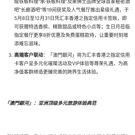
级铁板料理"承‧铁板料理"及莱佛士品牌全球首家秘密酒
吧"长廊酒吧"等19间获奖及人气餐厅推出星级礼遇，于
5月8日至12月31日凭汇丰香港之指定信用卡签账，即
可获赠特选香槟、精致甜品或特色小点等；生日月莅临
指定餐厅更享8折优惠及免费蛋糕款待，让重要时刻增
添难忘滋味。
高端客户联动
：「澳門銀河」将为汇丰香港之指定信用
卡客户呈多元化璀璨活动及VIP体验等尊荣礼遇，为高
净值客群缔造更臻完善的跨界生活体验。
「澳門銀河」：亚洲顶级多元旅游体验典范