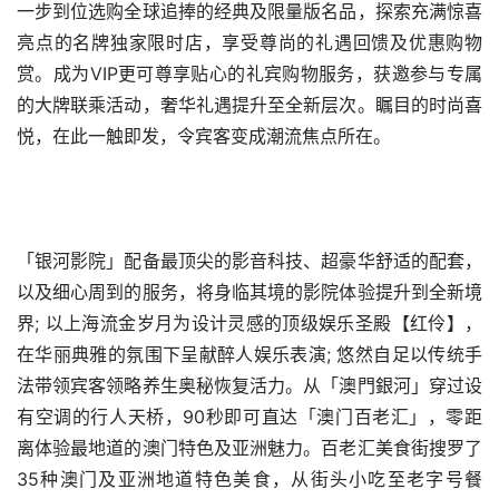
一步到位选购全球追捧的经典及限量版名品，探索充满惊喜
亮点的名牌独家限时店，享受尊尚的礼遇回馈及优惠购物
赏。成为VIP更可尊享贴心的礼宾购物服务，获邀参与专属
的大牌联乘活动，奢华礼遇提升至全新层次。瞩目的时尚喜
悦，在此一触即发，令宾客变成潮流焦点所在。
「银河影院」配备最顶尖的影音科技、超豪华舒适的配套，
以及细心周到的服务，将身临其境的影院体验提升到全新境
界; 以上海流金岁月为设计灵感的顶级娱乐圣殿【红伶】，
在华丽典雅的氛围下呈献醉人娱乐表演; 悠然自足以传统手
法带领宾客领略养生奥秘恢复活力。从「澳門銀河」穿过设
有空调的行人天桥，90秒即可直达「澳门百老汇」，零距
离体验最地道的澳门特色及亚洲魅力。百老汇美食街搜罗了
35种澳门及亚洲地道特色美食，从街头小吃至老字号餐