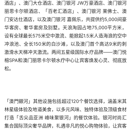
酒店」、澳门大仓酒店、澳门银河 JW万豪酒店、澳门银河 
丽思卡尔顿酒店、「百老汇酒店」、澳门银河 莱佛士、澳
门安达仕酒店，以及澳门银河 嘉佩乐，共提供约5,000间豪
华客房、奢华套房及别墅。天浪淘园占地75,000平方米，
设有全球最长575米空中激流、能掀起1.5米人造海浪的空中
冲浪池、全长150米的白沙滩，以及澳门首个高达9米的刺
激滑水天梯冲天激流。两间五星级国际水疗品牌——澳门悦
榕SPA和澳门丽思卡尔顿水疗中心让宾客焕发心灵、彻底放
松。
「澳門銀河」其他设施包括超过120个餐饮选择，涵盖米其
林星级体验及地道美食，以多元风味、独特体验及顶级食材
打造「舌尖品亚洲 峰味聚银河」的餐饮体验。银河时尚汇
集合国际顶尖奢华品牌，礼遇非凡的悦心购物体验，让宾客