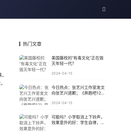
热门文章
美国藤校的“有毒文化”正在毁
灭年轻一代？
2024-04-15
肤、
能，
今日热点：张艺兴工作室发文
向张艺兴道歉；《奔跑吧12》
官宣定档......
2024-04-15
可能吗？小学取消上下铃声，
效果意外的好：学生自律，老
师不拖堂