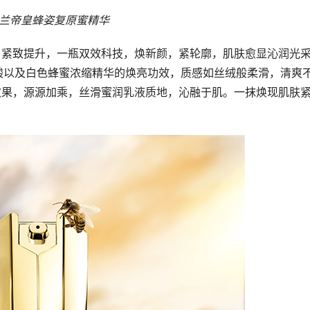
兰帝皇蜂姿复原蜜精华
，紧致提升，一瓶双效科技，焕新颜，紧轮廓，肌肤愈显沁润光
果酸以及白色蜂蜜浓缩精华的焕亮功效，质感如丝绒般柔滑，清爽
效果，源源加乘，丝滑蜜润乳液质地，沁融于肌。一抹焕现肌肤