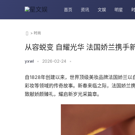
首页
资讯
文娱
明星
>
时尚
从容蜕变 自耀光华 法国娇兰携
yxwl
•
2026-02-24
•
自1828年创建以来，世界顶级美妆品牌法国娇兰
彩妆等领域的传奇故事。新春来临之际，法国娇兰
致献娇颜臻礼，耀启新岁光采篇章。