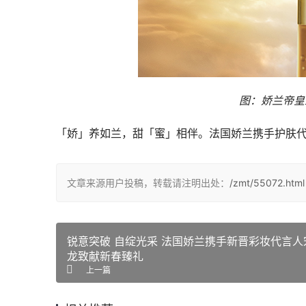
图：娇兰帝皇
「娇」养如兰，甜「蜜」相伴。法国娇兰携手护肤代
文章来源用户投稿，转载请注明出处：
/zmt/55072.html
锐意突破 自绽光采 法国娇兰携手新晋彩妆代言人
龙致献新春臻礼
上一篇