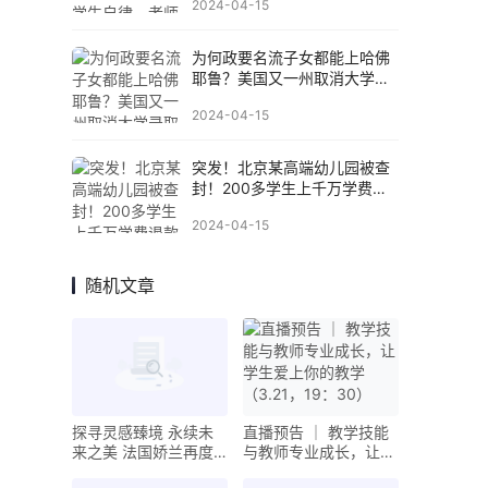
2024-04-15
为何政要名流子女都能上哈佛
耶鲁？美国又一州取消大学录
取“世袭制”
2024-04-15
突发！北京某高端幼儿园被查
封！200多学生上千万学费退
款无期
2024-04-15
随机文章
探寻灵感臻境 永续未
直播预告 ｜ 教学技能
来之美 法国娇兰再度
与教师专业成长，让学
亮相第八届中国国际进
生爱上你的教学