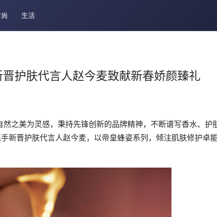
时尚
生活
手新晋护肤代言人赵今麦致献新春娇颜臻礼
以自然之美为灵感，秉持先锋创新的品牌精神，不断谱写香水、护
携手新晋护肤代言人赵今麦，以帝皇蜂姿系列，倾注肌肤修护卓