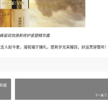
蜂姿双效焕新修护紧塑精华露
言人赵今麦，凝祝福于臻礼，愿新岁光采耀目，好运贯穿整年！
宋威
下一篇