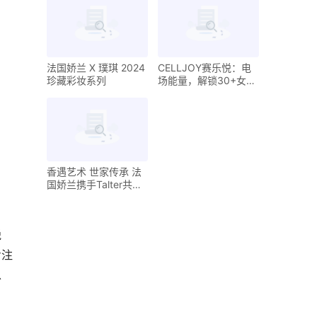
口博览会
（3.21，19：30）
法国娇兰 X 璞琪 2024
CELLJOY赛乐悦：电
珍藏彩妆系列
场能量，解锁30+女生
的眼周抗老秘籍
香遇艺术 世家传承 法
国娇兰携手Talter共襄
2024尚流雅集盛宴
蜕
专注
以