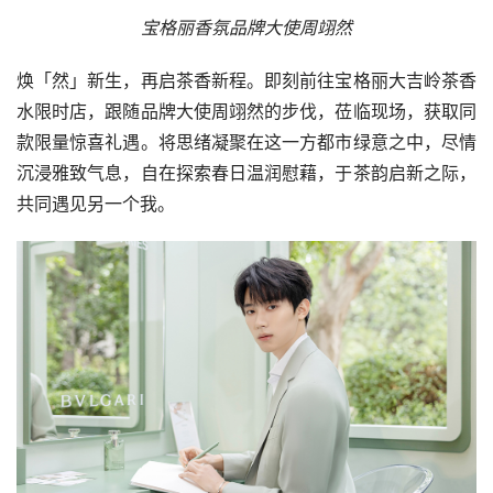
宝格丽香氛品牌大使周翊然
焕「然」新生，再启茶香新程。即刻前往宝格丽大吉岭茶香
水限时店，跟随品牌大使周翊然的步伐，莅临现场，获取同
款限量惊喜礼遇。将思绪凝聚在这一方都市绿意之中，尽情
沉浸雅致气息，自在探索春日温润慰藉，于茶韵启新之际，
共同遇见另一个我。