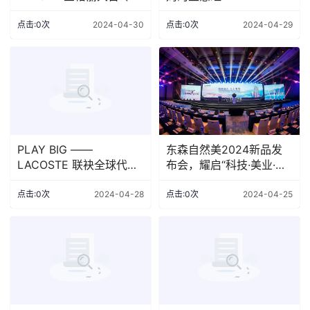
香水限时店倾情呈现纯粹
空间
点击:0次
2024-04-30
点击:0次
2024-04-29
PLAY BIG ——
东森自然美2024新品发
LACOSTE 联袂全球代言
布会，耀启“科技·美业·大
人 推出全新品牌形象大片
健康”
《大有所为》
点击:0次
2024-04-28
点击:0次
2024-04-25