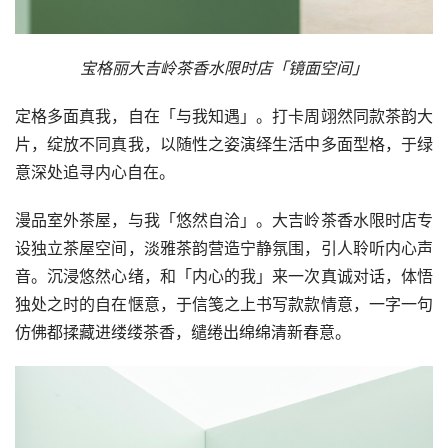
宝格丽大吉岭茶香水限时店「镜面空间」
定格多面真我，自在「与我知遇」。打卡周翊然同款茶韵大
片，绽放不同真我，以随性之姿演绎生活中多面型格，于绿
意深处追寻内心自在。
漫品室外茶屋，与我「悠然自洽」。大吉岭茶香水限时店专
设独立茶屋空间，淡雅茶韵营造宁静氛围，引人聆听内心声
音。沉浸悠然心绪，和「内心的我」来一次真诚对话，体悟
独处之时的自在惬意，于信笺之上书写款款情意，一字一句
仿佛都揉藏进缕缕茶香，缱绻出绵绵清新春意。