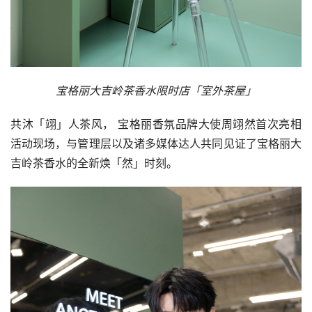
宝格丽大吉岭茶香水限时店「室外茶屋」
共沐「翊」人茶风， 宝格丽香氛品牌大使周翊然首次亮相
活动现场，与管理层以及诸多媒体达人共同见证了宝格丽大
吉岭茶香水的全新焕「然」时刻。