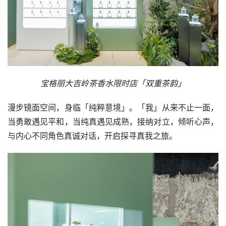
宝格丽大吉岭茶香水限时店「双重茶韵」
漫步镜面空间，身临「纯粹意境」。「我」从来不止一面，
当勇敢遇见平和，当纯真遇见成熟，接纳对立，倾听心声，
与内心不同角色真诚对话，开启探寻真我之旅。