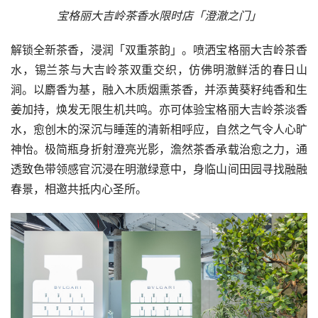
宝格丽大吉岭茶香水限时店「澄澈之门」
解锁全新茶香，浸润「双重茶韵」。喷洒宝格丽大吉岭茶香
水，锡兰茶与大吉岭茶双重交织，仿佛明澈鲜活的春日山
涧。以麝香为基，融入木质烟熏茶香，并添黄葵籽纯香和生
姜加持，焕发无限生机共鸣。亦可体验宝格丽大吉岭茶淡香
水，愈创木的深沉与睡莲的清新相呼应，自然之气令人心旷
神怡。极简瓶身折射澄亮光影，澹然茶香承载治愈之力，通
透致色带领感官沉浸在明澈绿意中，身临山间田园寻找融融
春景，相邀共抵内心圣所。