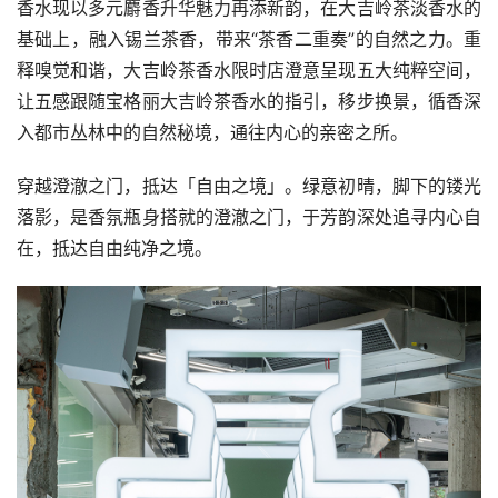
香水现以多元麝香升华魅力再添新韵，在大吉岭茶淡香水的
基础上，融入锡兰茶香，带来“茶香二重奏”的自然之力。重
释嗅觉和谐，大吉岭茶香水限时店澄意呈现五大纯粹空间，
让五感跟随宝格丽大吉岭茶香水的指引，移步换景，循香深
入都市丛林中的自然秘境，通往内心的亲密之所。
穿越澄澈之门，抵达「自由之境」。绿意初晴，脚下的镂光
落影，是香氛瓶身搭就的澄澈之门，于芳韵深处追寻内心自
在，抵达自由纯净之境。