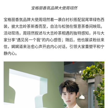
宝格丽香氛品牌大使周翊然
宝格丽香氛品牌大使周翊然着一袭白衬衫搭配鼠尾草绿色西
装，披大吉岭茶新香而至，自洽与松弛在惬意茶香间映现。
活动现场，周翊然叙述与大吉岭茶相遇的独特感知，并与大
家分享“遇见另一个我”的内心感悟；随后，他也展读粉丝来
信，娓娓道来治愈心声开启内心对话，引领大家重塑平和宁
静内心。