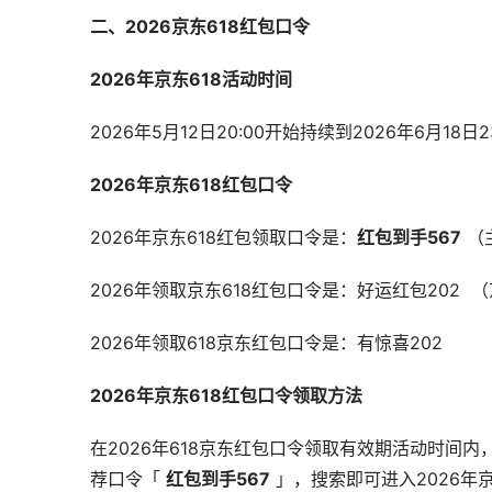
二、2026京东618红包口令
2026年京东618活动时间
2026年5月12日20:00开始持续到2026年6月18日2
2026年京东618红包口令
2026年京东618红包领取口令是：
红包到手567
 
2026年领取京东618红包口令是：好运红包202  
2026年领取618京东红包口令是：有惊喜202     
2026年京东618红包口令领取方法
在2026年618京东红包口令领取有效期活动时间内
荐口令「 
红包到手567
 」，搜索即可进入2026年