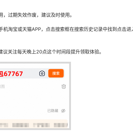
使用，过期失效作废，建议及时使用。
开手机淘宝或天猫APP，点击搜索框在搜索历史记录中找到点击进
，建议关注每天晚上20点这个时间段提升领取体验。