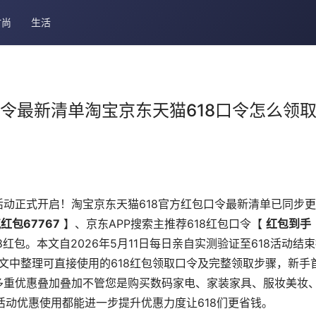
时尚
生活
口令最新清单淘宝京东天猫618口令怎么领
节活动正式开启！淘宝京东天猫618官方红包口令最新清单已同步
红包67767
 】、京东APP搜索主推荐618红包口令【 
红包到手
18红包。本文自2026年5月11日每日亲自实测验证至618活动结
文中整理可直接使用的618红包领取口令及完整领取步骤，新手
受多重优惠叠加叠加不管您是购买数码家电、家装家具、服妆美妆
8活动优惠使用都能进一步提升优惠力度让618们更省钱。