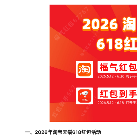
一、2026年淘宝天猫618红包活动