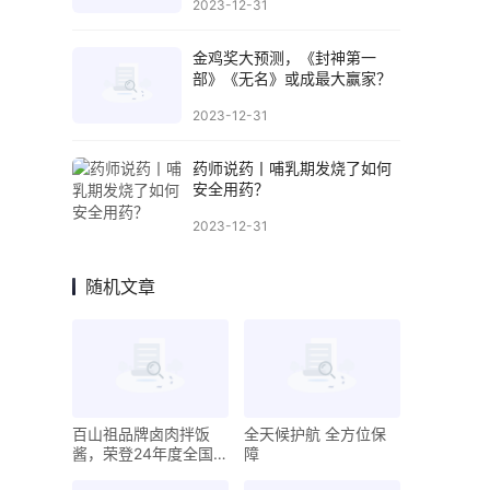
2023-12-31
金鸡奖大预测，《封神第一
部》《无名》或成最大赢家？
2023-12-31
药师说药丨哺乳期发烧了如何
安全用药？
2023-12-31
随机文章
百山祖品牌卤肉拌饭
全天候护航 全方位保
酱，荣登24年度全国零
障
售渠道销量榜TOP1！