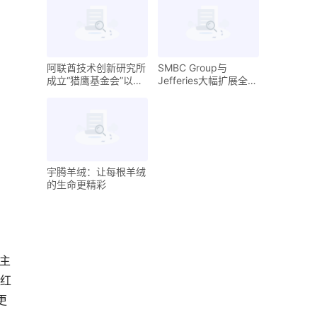
阿联酋技术创新研究所
SMBC Group与
成立“猎鹰基金会”以支
Jefferies大幅扩展全球
持生成式人工智能模式
战略联盟
的开源
宇腾羊绒：让每根羊绒
的生命更精彩
荐主
8红
更