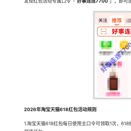
发现红包活动专属口令「 
好事连连7700
 」，即可
2026年淘宝天猫618红包活动规则
1.淘宝天猫618红包每日使用主口令可领取1次，6