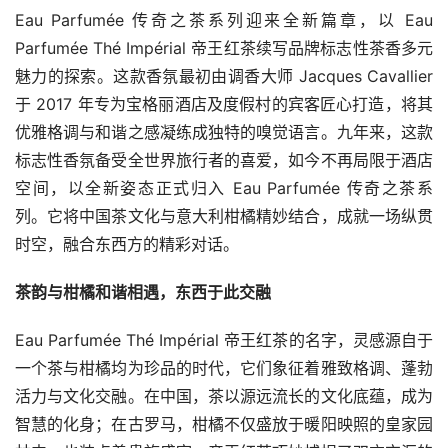
Eau Parfumée 传奇之茶系列迎来全新篇章，以 Eau 
Parfumée Thé Impérial 帝王红茶续写品牌标志性茶香多元
魅力的探索。这款香氛最初由调香大师 Jacques Cavallier 
于 2017 年专为宝格丽酒店及度假村的宾客匠心打造，将其
优雅格调与和谐之感凝练成独特的嗅觉语言。九年来，这款
标志性香氛备受全世界旅行者的喜爱，如今不再局限于酒店
空间，以全新姿态正式归入 Eau Parfumée 传奇之茶系
列。它将中国茶文化与意大利柑橘精妙结合，成就一场纵贯
时空，融合东西方的精彩对话。
茶韵与柑橘和谐相遇，东西于此交融
Eau Parfumée Thé Impérial 帝王红茶的名字，灵感源自于
一个茶与柑橘均为珍品的时代，它们象征着雅致格调、蓬勃
活力与文化交融。在中国，茶以源远流长的文化底蕴，成为
智慧的化身；在古罗马，柑橘不仅盛放于暖阳映照的皇家园