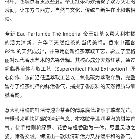
林中，也装点着贵族盛宴。帝王红茶巧妙捕捉了双方交汇的
瞬间，让东方与西方，自然与文化，传统与新生在此和谐相
映。
全新 Eau Parfumée Thé Impérial 帝王红茶以意大利柑橘
的活力清新，升华了天然红茶的当代美感。香水中蕴含 
92% 的天然成分*，并采用创新红茶萃取工艺，彰显了宝格
丽对现代香水艺术的先锋诠释。其核心成分天然红茶，通过
超临界流体萃取工艺（Supercritical Fluid Extraction）匠
心创作，该前沿低温萃取工艺以二氧化碳为萃取介质，完整
留存了红茶纯粹的鲜活香气，捕捉了香原料的天然特质与细
腻香韵。
意大利柑橘的鲜活清透为茶香的醇厚底蕴增添了璀璨光芒。
柠檬带来明快闪耀的清新气息，柑橘赋予温润澄澈的甜美香
气，佛手柑则将绿意、花香与橙香融为一体，尽显灵动之
姿。诸香交融，缔造出一款既清新活力又舒缓平和的香气。