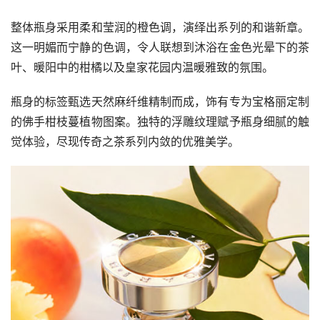
整体瓶身采用柔和莹润的橙色调，演绎出系列的和谐新章。
这一明媚而宁静的色调，令人联想到沐浴在金色光晕下的茶
叶、暖阳中的柑橘以及皇家花园内温暖雅致的氛围。
瓶身的标签甄选天然麻纤维精制而成，饰有专为宝格丽定制
的佛手柑枝蔓植物图案。独特的浮雕纹理赋予瓶身细腻的触
觉体验，尽现传奇之茶系列内敛的优雅美学。