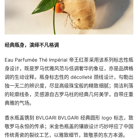
经典瓶身，演绎不凡格调
Eau Parfumée Thé Impérial 帝王红茶采用该系列标志性瓶
身设计，既是罗马优雅风范与低调奢华的象征，亦是品牌格
调的生动诠释。瓶身标志性的 décolleté 颈线设计，勾勒出
独一无二的辨识度，尽显高级珠宝般的精致细腻；简洁利落
的轮廓线条，灵感源自古罗马柱的经典几何美学，自带庄重
典雅的气场。
香水瓶盖镌刻 BVLGARI BVLGARI 经典圆形 logo 标志，致
敬罗马永恒的传承；米金色瓶盖的镶嵌设计巧妙呼应了中国
传统青瓷的裂纹工艺，以雅致细节，致敬茶的东方本源。