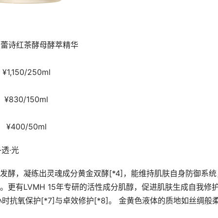
sh馥蕾诗红茶酵母酵萃精华
¥1,150/250ml
¥830/150ml
¥400/50ml
透·光
重发酵，凝练出灵魂成分黄金双酵[*4]，能维持肌肤自身防御系统
。更有LVMH 15年专研的活性成分肌醇，促进肌肤生成自我修
时抗氧保护[*7]与卓效修护[*8]。 金黄色液体的质地如丝绸般