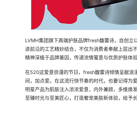
LVMH集团旗下高端护肤品牌fresh馥蕾诗，自
进前沿的工艺精妙结合，不仅为消费者奉献上层出不
精神深植于品牌基因，传递浓情蜜意与优质护肤体
在520这爱意弥漫的节日，fresh馥蕾诗倾情呈献浪
间，加点爱。在这流行快节奏的时代，也要记得为爱驻
明星产品为肌肤注入浓浓爱意，内外兼顾，多维焕发面
至臻时光与至美匠心，打造奢宠美肤新体验，给予