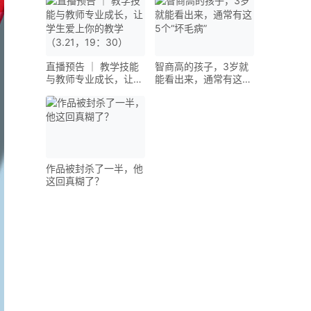
Embedded Systems
with Versatile FPGA
Solutions | ChipsX
直播预告 ｜ 教学技能
智商高的孩子，3岁就
与教师专业成长，让学
能看出来，通常有这5
生爱上你的教学
个“坏毛病”
（3.21，19：30）
作品被封杀了一半，他
这回真糊了？