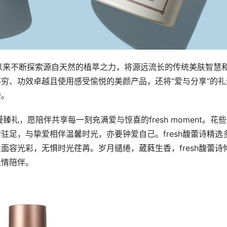
创立以来不断探索源自天然的植萃之力，将源远流长的传统美肤智慧
穷、功效卓越且使用感受愉悦的美颜产品，还将“爱与分享”的礼
验。
漫臻礼，愿陪伴共享每一刻充满爱与惊喜的fresh moment。花
足，与挚爱相伴温馨时光，亦要钟爱自己。fresh馥蕾诗精选
容光彩，无惧时光荏苒。岁月缱绻，葳蕤生香，fresh馥蕾诗
长情陪伴。