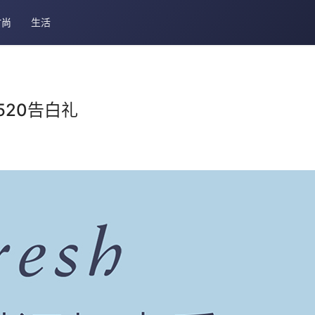
时尚
生活
520告白礼