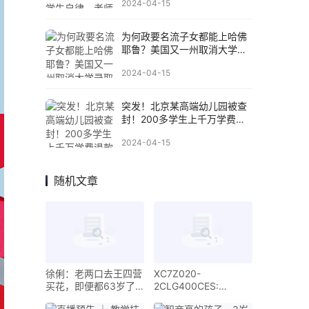
2024-04-15
为何政要名流子女都能上哈佛
耶鲁？美国又一州取消大学录
取“世袭制”
2024-04-15
突发！北京某高端幼儿园被查
封！200多学生上千万学费退
款无期
2024-04-15
随机文章
徐俐：老两口去王四营
XC7Z020-
买花，即便都63岁了
2CLG400CES:
依旧称呼丈夫为“哥哥”
Empowering