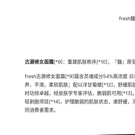
fre
古源修女面霜
[*9]：重建肌肤秩序[*10]，『馥』
fresh古源修女面霜[*9]蕴含灵魂成分54%高浓
养、平滑，柔软肌肤；配以洋甘菊蜡[*12]，舒缓
时功效卓越，经皮肤学专家评估，脆弱肌可用[*13]
轻剥脱项目[*14]，护理脆弱的肌肤状态，速舒缓，深
同消费者需求。