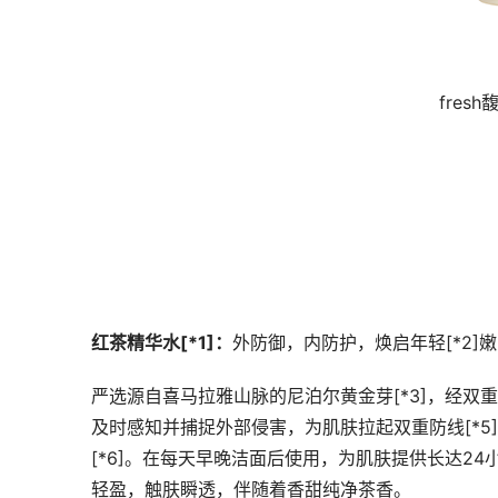
fre
红茶精华水[*1]：
外防御，内防护，焕启年轻[*2]嫩·
严选源自喜马拉雅山脉的尼泊尔黄金芽[*3]，经双
及时感知并捕捉外部侵害，为肌肤拉起双重防线[*5]
[*6]。在每天早晚洁面后使用，为肌肤提供长达24小
轻盈，触肤瞬透，伴随着香甜纯净茶香。