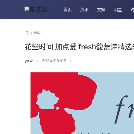
首页
资讯
文娱
明星
>
时尚
花些时间 加点爱 fresh馥蕾诗精选
yxwl
•
2024-05-09
•