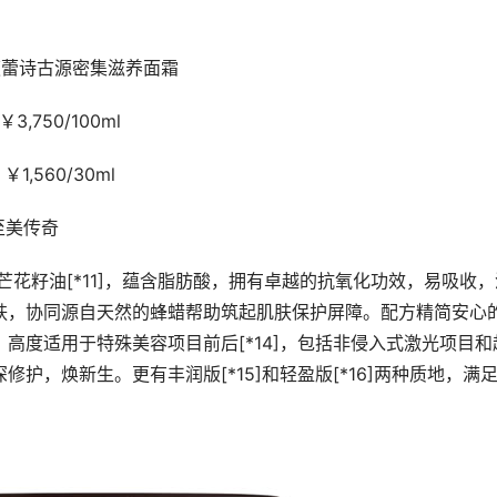
sh馥蕾诗古源密集滋养面霜
￥3,750/100ml
￥1,560/30ml
原至美传奇
度 白芒花籽油[*11]，蕴含脂肪酸，拥有卓越的抗氧化功效，易吸收
肌肤，协同源自天然的蜂蜡帮助筑起肌肤保护屏障。配方精简安心
。高度适用于特殊美容项目前后[*14]，包括非侵入式激光项目和
修护，焕新生。更有丰润版[*15]和轻盈版[*16]两种质地，满