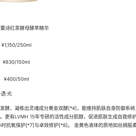
sh馥蕾诗红茶酵母酵萃精华
¥1,150/250ml
¥830/150ml
¥400/50ml
透·光
重发酵，凝练出灵魂成分黄金双酵[*4]，能维持肌肤自身防御系统
。更有LVMH 15年专研的活性成分肌醇，促进肌肤生成自我修
时抗氧保护[*7]与卓效修护[*8]。 金黄色液体的质地如丝绸般