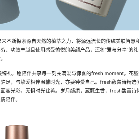
创立以来不断探索源自天然的植萃之力，将源远流长的传统美肤智慧
穷、功效卓越且使用感受愉悦的美颜产品，还将“爱与分享”的礼
验。
漫臻礼，愿陪伴共享每一刻充满爱与惊喜的fresh moment。花
足，与挚爱相伴温馨时光，亦要钟爱自己。fresh馥蕾诗精选
容光彩，无惧时光荏苒。岁月缱绻，葳蕤生香，fresh馥蕾诗
长情陪伴。