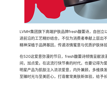
LVMH集团旗下高端护肤品牌fresh馥蕾诗，自
进前沿的工艺精妙结合，不仅为消费者奉献上层出不
精神深植于品牌基因，传递浓情蜜意与优质护肤体
在520这爱意弥漫的节日，fresh馥蕾诗倾情呈献浪
间，加点爱。在这流行快节奏的时代，也要记得为爱驻
明星产品为肌肤注入浓浓爱意，内外兼顾，多维焕发面
至臻时光与至美匠心，打造奢宠美肤新体验，给予