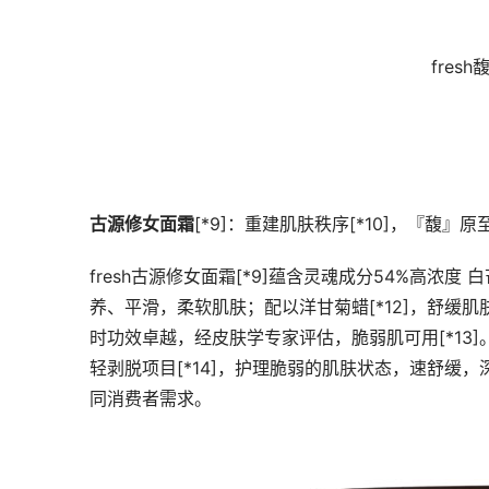
fre
古源修女面霜
[*9]：重建肌肤秩序[*10]，『馥』
fresh古源修女面霜[*9]蕴含灵魂成分54%高浓
养、平滑，柔软肌肤；配以洋甘菊蜡[*12]，舒缓
时功效卓越，经皮肤学专家评估，脆弱肌可用[*13]
轻剥脱项目[*14]，护理脆弱的肌肤状态，速舒缓，深
同消费者需求。