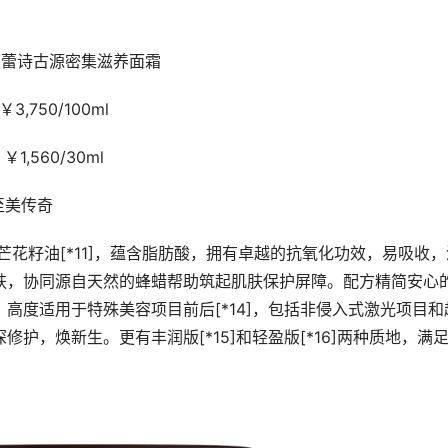
sh馥蕾诗古源密集滋养面霜
￥3,750/100ml
￥1,560/30ml
原至美传奇
度 白芒花籽油[*11]，蕴含脂肪酸，拥有卓越的抗氧化功效，易吸收
肌肤，协同源自天然的蜂蜡帮助筑起肌肤保护屏障。配方精简安心
。高度适用于特殊美容项目前后[*14]，包括非侵入式激光项目和
修护，焕新生。更有丰润版[*15]和轻盈版[*16]两种质地，满