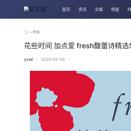
首页
资讯
文娱
明星
>
时尚
花些时间 加点爱 fresh馥蕾诗精选
yxwl
•
2024-05-09
•