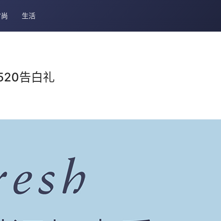
时尚
生活
520告白礼