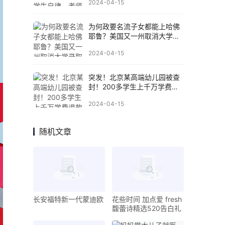
2024-04-15
为何政要名流子女都能上哈佛
耶鲁？美国又一州取消大学录
取“世袭制”
2024-04-15
突发！北京某高端幼儿园被查
封！200多学生上千万学费退
款无期
2024-04-15
随机文章
长安福特新一代蒙迪欧
花些时间 加点爱 fresh
馥蕾诗精选520告白礼