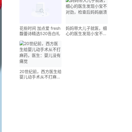
花些时间 加点爱 fresh
妈妈带大儿子就医，细
馥蕾诗精选520告白礼
心的医生发现小宝不对
劲，检查后妈妈崩溃
20世纪前，西方医生给
婴儿动手术从不打麻
药，医生：婴儿没有痛
觉