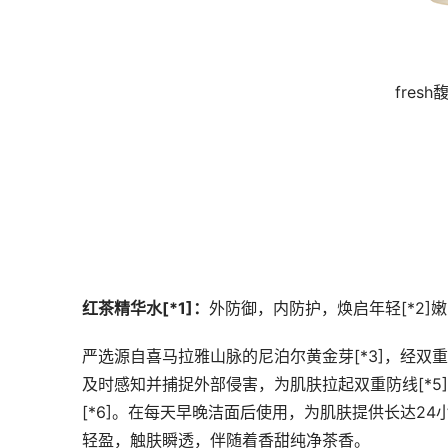
fre
红茶精华水[*1]：
外防御，内防护，焕启年轻[*2]嫩·
严选源自喜马拉雅山脉的尼泊尔黄金芽[*3]，经双
及时感知并捕捉外部侵害，为肌肤拉起双重防线[*5]
[*6]。在每天早晚洁面后使用，为肌肤提供长达24小
轻盈，触肤瞬透，伴随着香甜纯净茶香。